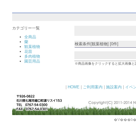
カテゴリー一覧
全商品
蘭
検索条件[観葉植物] [0件]
観葉植物
花苗
多肉植物
園芸用品
※商品画像をクリックすると拡大画像と
|
HOME
|
ご利用案内
|
施設案内
|
イベ
�V���b�s�