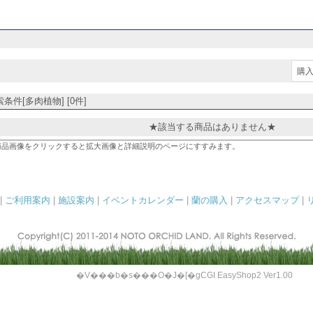
購入
条件[多肉植物] [0件]
★該当する商品はありません★
商品画像をクリックすると拡大画像と詳細説明のページにすすみます。
|
ご利用案内
|
施設案内
|
イベントカレンダー
|
蘭の購入
|
アクセスマップ
|
�V���b�s���O�J�[�gCGI EasyShop2 Ver1.00