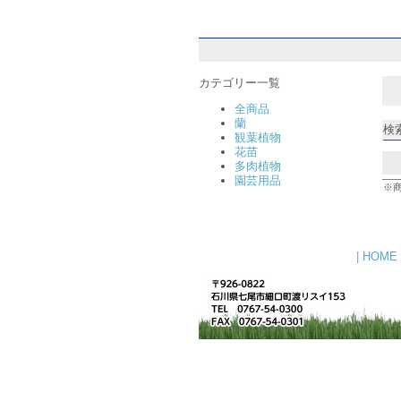
カテゴリー一覧
全商品
蘭
検索
観葉植物
花苗
多肉植物
園芸用品
※
|
HOME