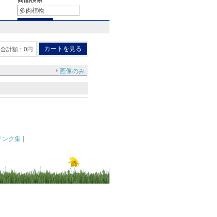
合計額：0円
画像のみ
リンク集
|